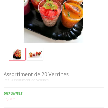
Assortiment de 20 Verrines
Réf.:
Assortiment de Verrines
Disponibilité:
DISPONIBLE
35,00 €