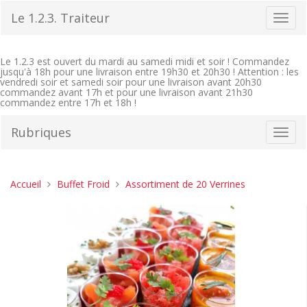
Aller
Le 1.2.3. Traiteur
Bascu
au
la
contenu
navig
Le 1.2.3 est ouvert du mardi au samedi midi et soir ! Commandez
jusqu'à 18h pour une livraison entre 19h30 et 20h30 ! Attention : les
vendredi soir et samedi soir pour une livraison avant 20h30
commandez avant 17h et pour une livraison avant 21h30
commandez entre 17h et 18h !
Rubriques
Bascu
la
navig
Vous
Accueil
Buffet Froid
Assortiment de 20 Verrines
êtes
ici :