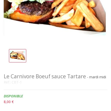
Le Carnivore Boeuf sauce Tartare
- mardi midi
Réf.:
CBT-1
Disponibilité:
DISPONIBLE
8,00 €