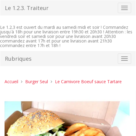
Aller
Le 1.2.3. Traiteur
Bascu
au
la
contenu
navig
Le 1.2.3 est ouvert du mardi au samedi midi et soir ! Commandez
jusqu'à 18h pour une livraison entre 19h30 et 20h30 ! Attention : les
vendredi soir et samedi soir pour une livraison avant 20h30
commandez avant 17h et pour une livraison avant 21h30
commandez entre 17h et 18h !
Rubriques
Bascu
la
navig
Vous
Accueil
Burger Seul
Le Carnivore Boeuf sauce Tartare
êtes
ici :